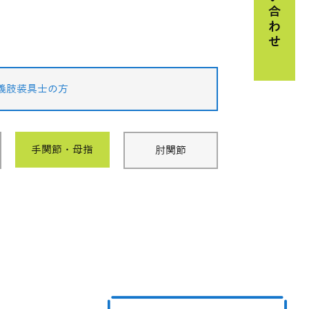
お問い合わせ
義肢装具士の方
手関節・母指
肘関節