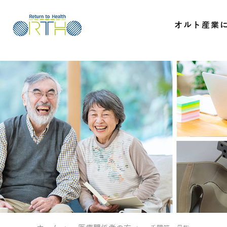
2
オルト産業